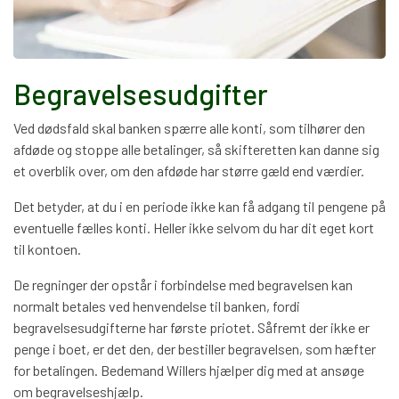
Begravelsesudgifter
Ved dødsfald skal banken spærre alle konti, som tilhører den
afdøde og stoppe alle betalinger, så skifteretten kan danne sig
et overblik over, om den afdøde har større gæld end værdier.
Det betyder, at du i en periode ikke kan få adgang til pengene på
eventuelle fælles konti. Heller ikke selvom du har dit eget kort
til kontoen.
De regninger der opstår i forbindelse med begravelsen kan
normalt betales ved henvendelse til banken, fordi
begravelsesudgifterne har første priotet. Såfremt der ikke er
penge i boet, er det den, der bestiller begravelsen, som hæfter
for betalingen. Bedemand Willers hjælper dig med at ansøge
om begravelseshjælp.